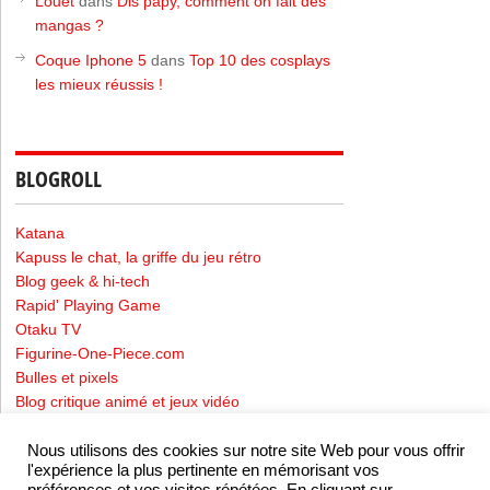
Louet
dans
Dis papy, comment on fait des
mangas ?
Coque Iphone 5
dans
Top 10 des cosplays
les mieux réussis !
BLOGROLL
Katana
Kapuss le chat, la griffe du jeu rétro
Blog geek & hi-tech
Rapid' Playing Game
Otaku TV
Figurine-One-Piece.com
Bulles et pixels
Blog critique animé et jeux vidéo
Nous utilisons des cookies sur notre site Web pour vous offrir
l'expérience la plus pertinente en mémorisant vos
Mentions Légales
-
Politique de confidentialité