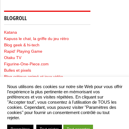
BLOGROLL
Katana
Kapuss le chat, la griffe du jeu rétro
Blog geek & hi-tech
Rapid' Playing Game
Otaku TV
Figurine-One-Piece.com
Bulles et pixels
Blog critique animé et jeux vidéo
Nous utilisons des cookies sur notre site Web pour vous offrir
l'expérience la plus pertinente en mémorisant vos
préférences et vos visites répétées. En cliquant sur
Mentions Légales
-
Politique de confidentialité
"Accepter tout", vous consentez à l'utilisation de TOUS les
cookies. Cependant, vous pouvez visiter "Paramètres des
cookies" pour fournir un consentement contrôlé ou tout
rejeter.
Valid W3C (X)HTML5 Website
Japanmania
Copyright © 2026.
Theme Powered by KORE |
Top ↑