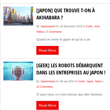
[JAPON] QUE TROUVE T-ON À
AKIHABARA ?
By
Japanmania
On 19 décembre 2013 In
Geek
,
Jeux
Vidéos
|
5 Comments
Quand on visite le japon et qu’on a un
Read More
[GEEK] LES ROBOTS DÉBARQUENT
DANS LES ENTREPRISES AU JAPON !
By
Japanmania
On 30 mai 2013 In
Geek
,
Japon
,
News
|
10 Comments
Si pour nous ce n’est encore que des histoires
Read More