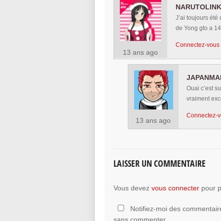
NARUTOLIN
J’ai toujours été
de Yong gto a 14
Connectez-vous 
13 ans ago
JAPANMA
Ouai c’est su
vraiment exc
Connectez-v
13 ans ago
LAISSER UN COMMENTAIRE
Vous devez
vous connecter
pour p
Notifiez-moi des commentaire
sans commenter.