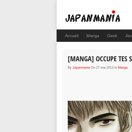
Accueil
Manga
Geek
Jeu
[MANGA] OCCUPE TES 
By
Japanmania
On 27 mai 2013 In
Manga