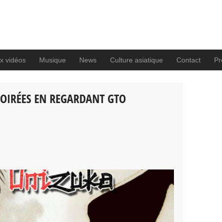
x vidéos
Musique
News
Culture asiatique
Contact
Pro
SOIRÉES EN REGARDANT GTO