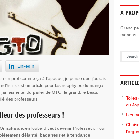
A PROP
Grand pas
mangas, j
LinkedIn
 eu un prof comme ça à l’époque, je pense que j’aurais
ARTICL
jourd’hui, c’est un article pour les néophytes du manga
a jamais entendu parler de GTO, le grand, le beau,
Toiles 
rûlé des professeurs.
du Ja
lleur des professeurs !
Les ma
Chaise
Onizuka ancien loubard veut devenir Professeur. Pour
l’ergo
lètement déjanté, bagarreur et à tendance