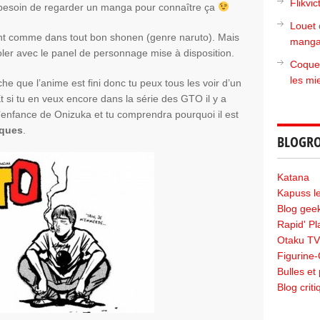
Flikvic
 besoin de regarder un manga pour connaître ça
Louet
ant comme dans tout bon shonen (genre naruto). Mais
manga
oler avec le panel de personnage mise à disposition.
Coque
les mi
e que l’anime est fini donc tu peux tous les voir d’un
Et si tu en veux encore dans la série des GTO il y a
’enfance de Onizuka et tu comprendra pourquoi il est
ques
.
BLOGRO
Katana
Kapuss le 
Blog geek
Rapid' P
Otaku TV
Figurine
Bulles et 
Blog crit