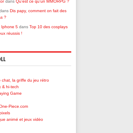
tor
dans
Qu’est ce qu’un MMORPG ?
dans
Dis papy, comment on fait des
s ?
 Iphone 5
dans
Top 10 des cosplays
eux réussis !
LL
chat, la griffe du jeu rétro
 & hi-tech
laying Game
-One-Piece.com
pixels
ique animé et jeux vidéo