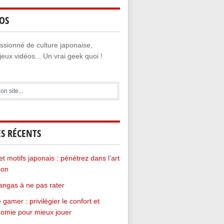
OS
sionné de culture japonaise,
eux vidéos... Un vrai geek quoi !
ES RÉCENTS
et motifs japonais : pénétrez dans l’art
pon
ngas à ne pas rater
 gamer : privilégier le confort et
nomie pour mieux jouer