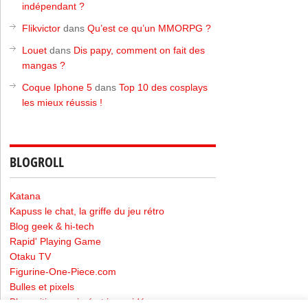
indépendant ?
Flikvictor
dans
Qu’est ce qu’un MMORPG ?
Louet
dans
Dis papy, comment on fait des
mangas ?
Coque Iphone 5
dans
Top 10 des cosplays
les mieux réussis !
BLOGROLL
Katana
Kapuss le chat, la griffe du jeu rétro
Blog geek & hi-tech
Rapid' Playing Game
Otaku TV
Figurine-One-Piece.com
Bulles et pixels
Blog critique animé et jeux vidéo