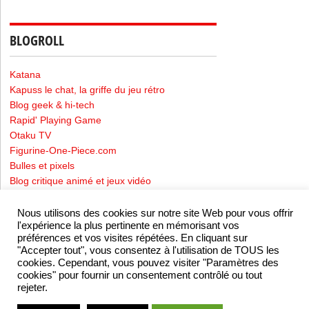
BLOGROLL
Katana
Kapuss le chat, la griffe du jeu rétro
Blog geek & hi-tech
Rapid' Playing Game
Otaku TV
Figurine-One-Piece.com
Bulles et pixels
Blog critique animé et jeux vidéo
Nous utilisons des cookies sur notre site Web pour vous offrir
l'expérience la plus pertinente en mémorisant vos
Mentions Légales
-
Politique de confidentialité
préférences et vos visites répétées. En cliquant sur
"Accepter tout", vous consentez à l'utilisation de TOUS les
cookies. Cependant, vous pouvez visiter "Paramètres des
cookies" pour fournir un consentement contrôlé ou tout
Valid W3C (X)HTML5 Website
rejeter.
Japanmania
Copyright © 2026.
Theme Powered by KORE |
Top ↑