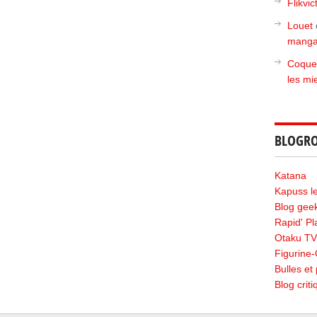
Flikvic
Louet
manga
Coque
les mi
BLOGRO
Katana
Kapuss le 
Blog geek
Rapid' P
Otaku TV
Figurine
Bulles et 
Blog crit