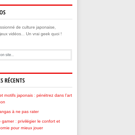
OS
sionné de culture japonaise,
eux vidéos... Un vrai geek quoi !
ES RÉCENTS
et motifs japonais : pénétrez dans l’art
pon
ngas à ne pas rater
 gamer : privilégier le confort et
nomie pour mieux jouer