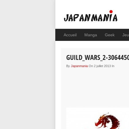
Accueil
Manga
Geek
Jeu
GUILD_WARS_2-306445
By
Japanmania
On 2 juillet 2013 In