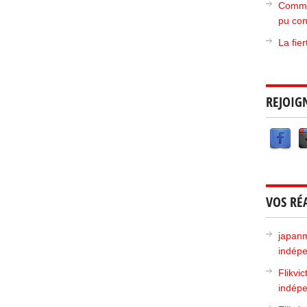
Commen
pu con
La fie
REJOIG
VOS RÉ
japan
indépe
Flikvic
indépe