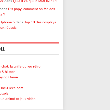
tor
dans
Qu’est ce qu’un MMORPG ?
dans
Dis papy, comment on fait des
s ?
 Iphone 5
dans
Top 10 des cosplays
eux réussis !
LL
chat, la griffe du jeu rétro
 & hi-tech
laying Game
-One-Piece.com
pixels
ique animé et jeux vidéo