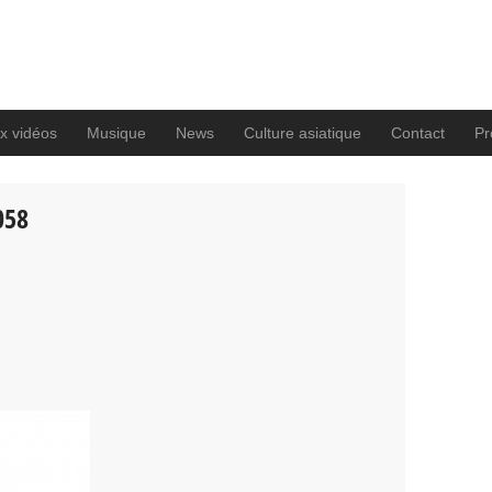
x vidéos
Musique
News
Culture asiatique
Contact
Pro
058