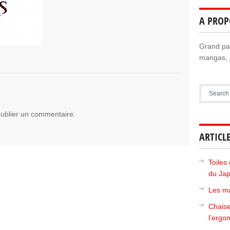
A PROP
Grand pas
mangas, j
ublier un commentaire.
ARTICL
Toiles 
du Ja
Les ma
Chaise
l’ergo