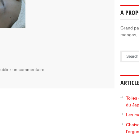
A PROP
Grand pas
mangas, j
ublier un commentaire.
ARTICL
Toiles 
du Ja
Les ma
Chaise
l’ergo