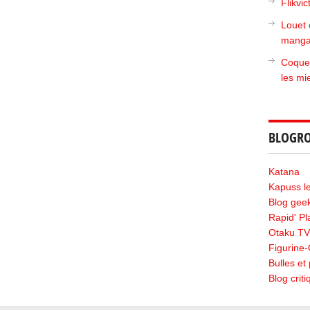
Flikvic
Louet
manga
Coque
les mi
BLOGRO
Katana
Kapuss le 
Blog geek
Rapid' P
Otaku TV
Figurine
Bulles et 
Blog crit