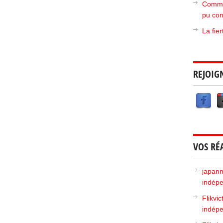
Commen
pu con
La fie
REJOIG
VOS RÉ
japan
indépe
Flikvic
indépe