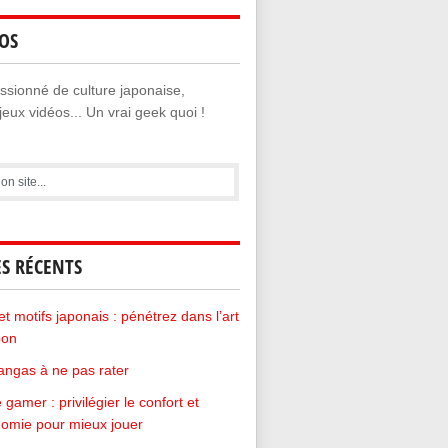
OS
sionné de culture japonaise,
eux vidéos... Un vrai geek quoi !
ES RÉCENTS
et motifs japonais : pénétrez dans l’art
pon
ngas à ne pas rater
 gamer : privilégier le confort et
nomie pour mieux jouer