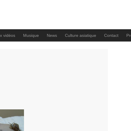
x vidéos
Musique
News
Culture asiatique
Contact
Pro