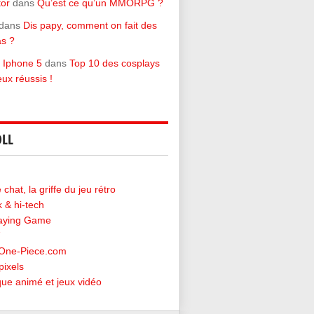
tor
dans
Qu’est ce qu’un MMORPG ?
dans
Dis papy, comment on fait des
s ?
 Iphone 5
dans
Top 10 des cosplays
eux réussis !
LL
chat, la griffe du jeu rétro
 & hi-tech
laying Game
-One-Piece.com
pixels
ique animé et jeux vidéo