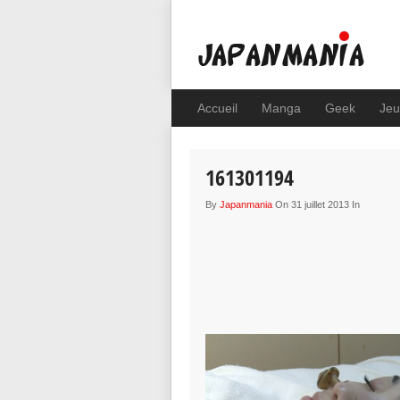
Accueil
Manga
Geek
Jeu
161301194
By
Japanmania
On 31 juillet 2013 In