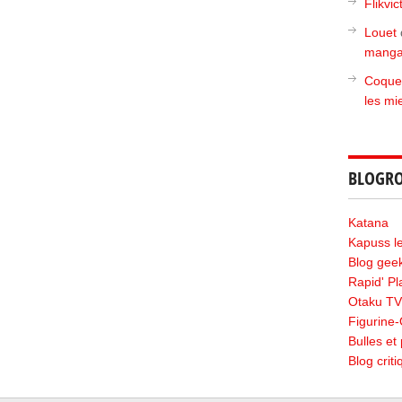
Flikvic
Louet
manga
Coque
les mi
BLOGRO
Katana
Kapuss le 
Blog geek
Rapid' P
Otaku TV
Figurine
Bulles et 
Blog crit