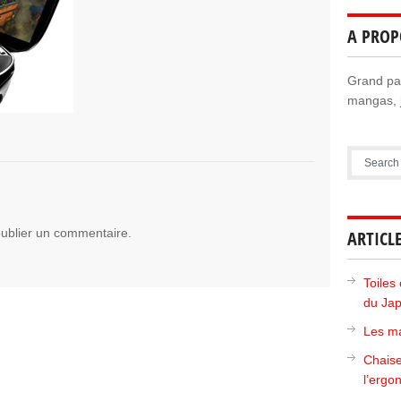
A PROP
Grand pas
mangas, j
ublier un commentaire.
ARTICL
Toiles 
du Ja
Les ma
Chaise
l’ergo