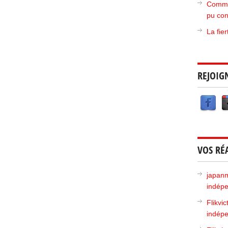
Commen
pu con
La fie
REJOIG
VOS RÉ
japan
indépe
Flikvic
indépe