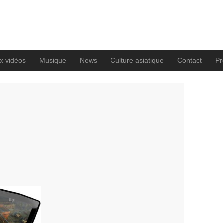
x vidéos
Musique
News
Culture asiatique
Contact
Pro