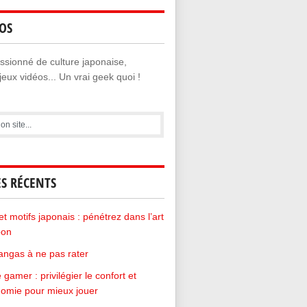
OS
sionné de culture japonaise,
eux vidéos... Un vrai geek quoi !
ES RÉCENTS
et motifs japonais : pénétrez dans l’art
pon
ngas à ne pas rater
 gamer : privilégier le confort et
nomie pour mieux jouer