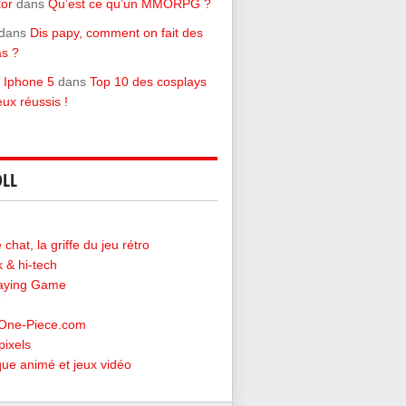
tor
dans
Qu’est ce qu’un MMORPG ?
dans
Dis papy, comment on fait des
s ?
 Iphone 5
dans
Top 10 des cosplays
eux réussis !
LL
chat, la griffe du jeu rétro
 & hi-tech
laying Game
-One-Piece.com
pixels
ique animé et jeux vidéo