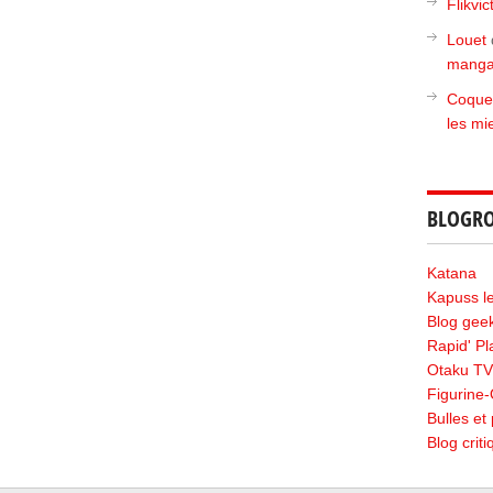
Flikvic
Louet
manga
Coque
les mi
BLOGRO
Katana
Kapuss le 
Blog geek
Rapid' P
Otaku TV
Figurine
Bulles et 
Blog crit