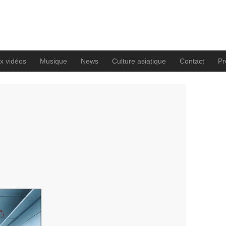
x vidéos
Musique
News
Culture asiatique
Contact
Pro