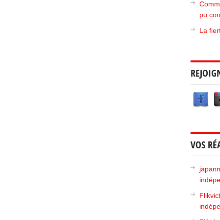
Commen
pu con
La fie
REJOIG
VOS RÉ
japan
indépe
Flikvic
indépe