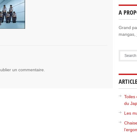
A PROP
Grand pas
mangas, j
ublier un commentaire.
ARTICL
Toiles 
du Ja
Les ma
Chaise
l’ergo