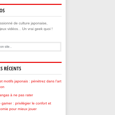
OS
sionné de culture japonaise,
eux vidéos... Un vrai geek quoi !
ES RÉCENTS
et motifs japonais : pénétrez dans l’art
pon
ngas à ne pas rater
 gamer : privilégier le confort et
nomie pour mieux jouer