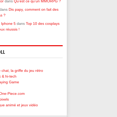
tor
dans
Qu’est ce qu’un MMORPG ?
dans
Dis papy, comment on fait des
s ?
 Iphone 5
dans
Top 10 des cosplays
eux réussis !
LL
chat, la griffe du jeu rétro
 & hi-tech
laying Game
-One-Piece.com
pixels
ique animé et jeux vidéo