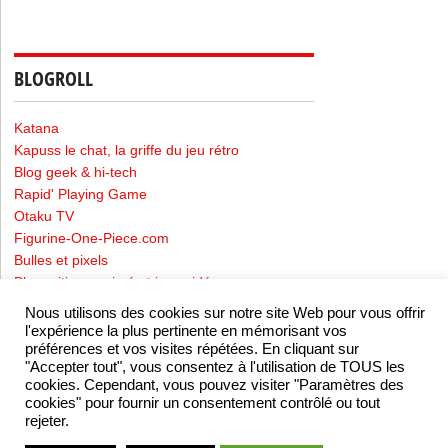
BLOGROLL
Katana
Kapuss le chat, la griffe du jeu rétro
Blog geek & hi-tech
Rapid' Playing Game
Otaku TV
Figurine-One-Piece.com
Bulles et pixels
Blog critique animé et jeux vidéo
Nous utilisons des cookies sur notre site Web pour vous offrir
l'expérience la plus pertinente en mémorisant vos
préférences et vos visites répétées. En cliquant sur
Mentions Légales
-
Politique de confidentialité
"Accepter tout", vous consentez à l'utilisation de TOUS les
cookies. Cependant, vous pouvez visiter "Paramètres des
cookies" pour fournir un consentement contrôlé ou tout
rejeter.
Valid W3C (X)HTML5 Website